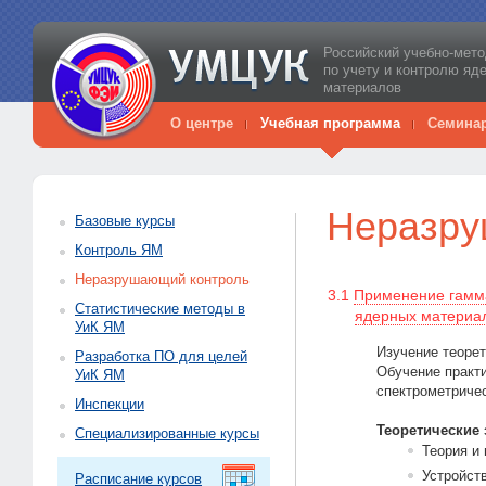
Российский учебно-мето
по учету и контролю яд
материалов
О центре
Учебная программа
Семина
Неразру
Базовые курсы
Контроль ЯМ
Неразрушающий контроль
3.1
Применение гамма
Статистические методы в
ядерных материа
УиК ЯМ
Изучение теорет
Разработка ПО для целей
Обучение практ
УиК ЯМ
спектрометриче
Инспекции
Теоретические 
Специализированные курсы
Теория и
Устройст
Расписание курсов