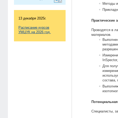
Методы и
Прикладн
13 декабря 2025г.
Практические з
Расписание курсов
Проводятся в л
УМЦУК на 2026 год.
материалов.
Выполнен
методами
разрешен
Измерени
InSpector
Для полу
измерени
использу
состава,
Выполняю
изотопно
Потенциальная
Специалисты, 