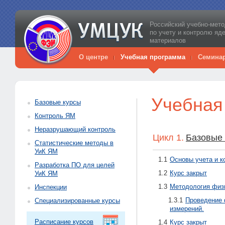
Российский учебно-мето
по учету и контролю яд
материалов
О центре
Учебная программа
Семина
Учебная
Базовые курсы
Контроль ЯМ
Неразрушающий контроль
Цикл 1.
Базовые
Статистические методы в
УиК ЯМ
1.1
Основы учета и к
Разработка ПО для целей
1.2
Курс закрыт
УиК ЯМ
1.3
Методология физ
Инспекции
1.3.1
Проведение 
Специализированные курсы
измерений.
Расписание курсов
1.4
Курс закрыт