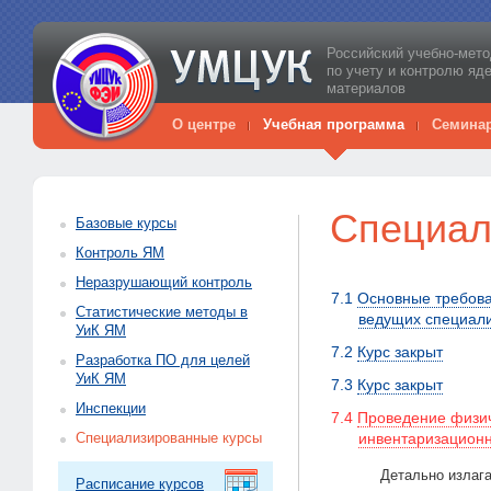
Российский учебно-мето
по учету и контролю яд
материалов
О центре
Учебная программа
Семина
Специал
Базовые курсы
Контроль ЯМ
Неразрушающий контроль
7.1
Основные требован
Статистические методы в
ведущих специали
УиК ЯМ
7.2
Курс закрыт
Разработка ПО для целей
УиК ЯМ
7.3
Курс закрыт
Инспекции
7.4
Проведение физич
Специализированные курсы
инвентаризационн
Детально излаг
Расписание курсов