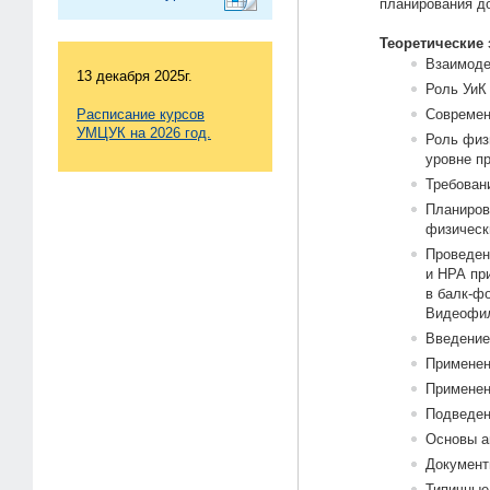
планирования до
Теоретические 
Взаимоде
13 декабря 2025г.
Роль УиК
Расписание курсов
Современ
УМЦУК на 2026 год.
Роль физ
уровне п
Требован
Планиров
физическ
Проведен
и НРА пр
в балк-ф
Видеофил
Введение
Применен
Применен
Подведен
Основы а
Документ
Типичные