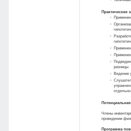
Практические з
Применен
Организа
гипотети
Разработ
гипотети
Применен
Применен
Подведен
разницы.
Ведение 
Слушател
упражнен
отдельно
Потенциальная
Члены инвентари
проведении физ
Программа по