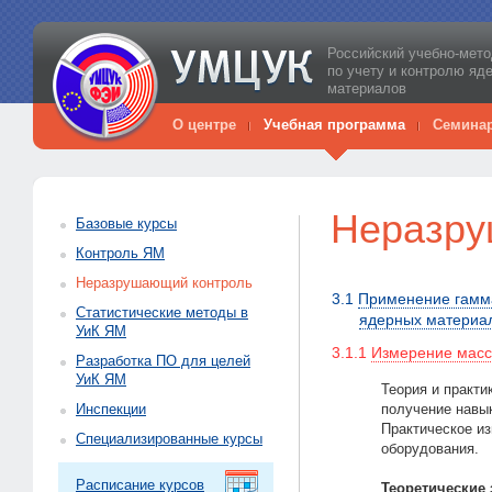
Российский учебно-мето
по учету и контролю яд
материалов
О центре
Учебная программа
Семина
Неразру
Базовые курсы
Контроль ЯМ
Неразрушающий контроль
3.1
Применение гамма
Статистические методы в
ядерных материа
УиК ЯМ
3.1.1
Измерение масс
Разработка ПО для целей
УиК ЯМ
Теория и практ
Инспекции
получение навы
Практическое из
Специализированные курсы
оборудования.
Расписание курсов
Теоретические 