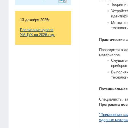
Теория и
Устройст
идентифи
13 декабря 2025г.
Метод «о
технолог
Расписание курсов
УМЦУК на 2026 год.
Практические з
Проводятся в л
материалов.
Слушател
приборов 
Выполняю
технолог
Потенциальная
Специалисты, 
Программа по
"Применение га
ядерных матери